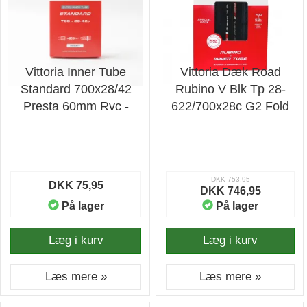
Vittoria Inner Tube
Vittoria Dæk Road
Standard 700x28/42
Rubino V Blk Tp 28-
Presta 60mm Rvc -
622/700x28c G2 Fold
Cykelslange
W/2xit - Cykeldæk
DKK 753,95
DKK 75,95
DKK 746,95
På lager
På lager
Læg i kurv
Læg i kurv
Læs mere »
Læs mere »