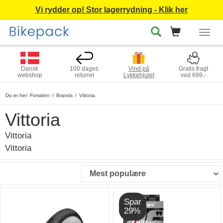
Vi rydder op! Stor lagerrydning - Klik her
Togg
navig
Dansk
100 dages
Vind på
Gratis fragt
webshop
returret
Lykkehjulet
ved 699,-
Du er her:
Forsiden
Brands
Vittoria
Vittoria
Vittoria
Vittoria
Spar
29%