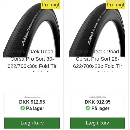
Fri fragt
Fri fragt
Vittoria Dæk Road
Vittoria Dæk Road
Corsa Pro Sort 30-
Corsa Pro Sort 28-
622/700x30c Fold Tlr
622/700x28c Fold Tlr
G2 - Cykeldæk
G2 - Cykeldæk
DKK 921,95
DKK 921,95
DKK 912,95
DKK 912,95
På lager
På lager
Læg i kurv
Læg i kurv