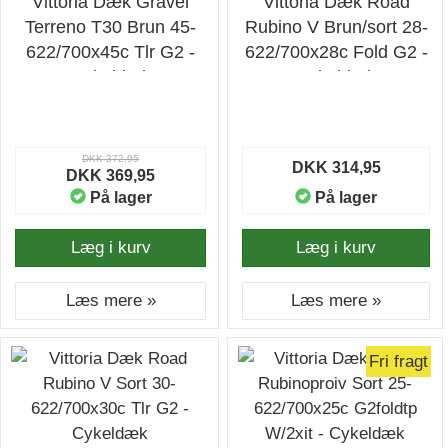
Vittoria Dæk Gravel
Vittoria Dæk Road
Terreno T30 Brun 45-
Rubino V Brun/sort 28-
622/700x45c Tlr G2 -
622/700x28c Fold G2 -
Cykeldæk
Cykeldæk
DKK 372,95
DKK 314,95
DKK 369,95
På lager
På lager
Læg i kurv
Læg i kurv
Læs mere »
Læs mere »
Fri fragt