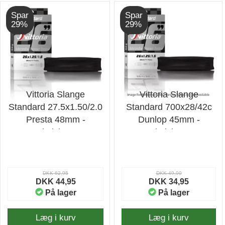
Spar
Spar
29%
29%
Vittoria Slange
Vittoria Slange
Standard 27.5x1.50/2.0
Standard 700x28/42c
Presta 48mm -
Dunlop 45mm -
Cykelslange
Cykelslange
DKK 62,95
DKK 49,00
DKK 44,95
DKK 34,95
På lager
På lager
Læg i kurv
Læg i kurv