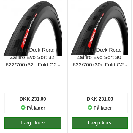
Vittoria Dæk Road
Vittoria Dæk Road
Zaffiro Evo Sort 32-
Zaffiro Evo Sort 30-
622/700x32c Fold G2 -
622/700x30c Fold G2 -
Cykeldæk
Cykeldæk
DKK 231,00
DKK 231,00
På lager
På lager
Læg i kurv
Læg i kurv