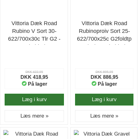
Vittoria Dæk Road
Vittoria Dæk Road
Rubino V Sort 30-
Rubinoproiv Sort 25-
622/700x30c Tlr G2 -
622/700x25c G2foldtp
Cykeldæk
W/2xit - Cykeldæk
DKK 422,95
DKK 895,95
DKK 418,95
DKK 886,95
På lager
På lager
Læg i kurv
Læg i kurv
Læs mere »
Læs mere »