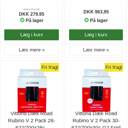
DKK 281,95
DKK 963,95
DKK 279,95
På lager
På lager
Læg i kurv
Læg i kurv
Læs mere »
Læs mere »
Fri fragt
Fri fragt
Vittoria Dæk Road
Vittoria Dæk Road
Rubino V 2 Pack 28-
Rubino V 2 Pack 30-
622/700x28c -
622/700x30c G2 Fold