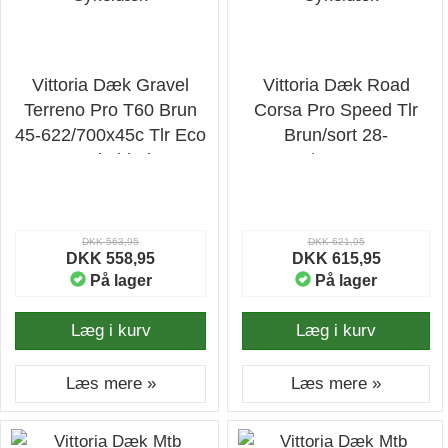
Vittoria Dæk Gravel
Vittoria Dæk Road
Terreno Pro T60 Brun
Corsa Pro Speed Tlr
45-622/700x45c Tlr Eco
Brun/sort 28-
- Cykeldæk
622/700x28c -
Cykeldæk
DKK 563,95
DKK 621,95
DKK 558,95
DKK 615,95
På lager
På lager
Læg i kurv
Læg i kurv
Læs mere »
Læs mere »