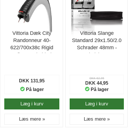
Vittoria Dæk City
Vittoria Slange
Randonneur 40-
Standard 29x1.50/2.0
622/700x38c Rigid
Schrader 48mm -
Reflex - Cykeldæk
Cykelslange
DKK 62,95
DKK 131,95
DKK 44,95
På lager
På lager
Læg i kurv
Læg i kurv
Læs mere »
Læs mere »