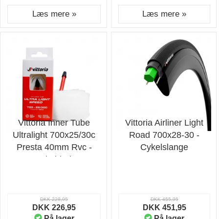
Læs mere »
Læs mere »
Vittoria Inner Tube
Vittoria Airliner Light
Ultralight 700x25/30c
Road 700x28-30 -
Presta 40mm Rvc -
Cykelslange
Cykeldæk
DKK 228,95
DKK 455,95
DKK 226,95
DKK 451,95
På lager
På lager