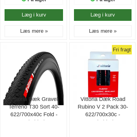
Læg i kurv
Læg i kurv
Læs mere »
Læs mere »
Fri fragt
Vittoria Dæk Gravel
Vittoria Dæk Road
Terreno T30 Sort 40-
Rubino V 2 Pack 30-
622/700x40c Fold -
622/700x30c -
Cykeldæk
Cykeldæk