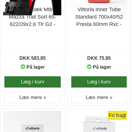
Vittoria Dæk Mtb
Vittoria Inner Tube
Mazza Trail Sort 65-
Standard 700x40/52
622/29x2.6 Tlr G2 -
Presta 60mm Rvc -
Cykeldæk
Cykelslange
DKK 583,95
DKK 75,95
På lager
På lager
Læg i kurv
Læg i kurv
Læs mere »
Læs mere »
Fri fragt