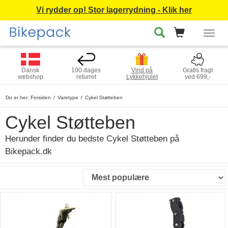
Vi rydder op! Stor lagerrydning - Klik her
Togg
navig
Dansk
100 dages
Vind på
Gratis fragt
webshop
returret
Lykkehjulet
ved 699,-
Du er her:
Forsiden
Varetype
Cykel Støtteben
Cykel Støtteben
Herunder finder du bedste Cykel Støtteben på
Bikepack.dk