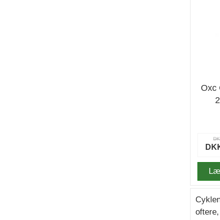
Oxc 
2
Sk
DK
DKK
Læ
Cyklen
oftere