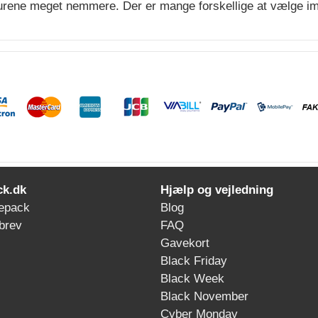
urene meget nemmere. Der er mange forskellige at vælge imel
ck.dk
Hjælp og vejledning
epack
Blog
brev
FAQ
Gavekort
Black Friday
Black Week
Black November
Cyber Monday