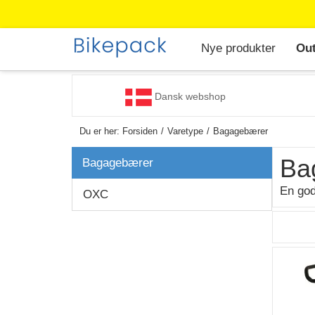
Nye produkter
Out
Dansk webshop
Du er her:
Forsiden
Varetype
Bagagebærer
Ba
Bagagebærer
En god
OXC