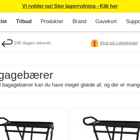
Vi rydder op! Stor lagerrydning - Klik her
let
Tilbud
Produkter
Brand
Gavekort
Suppo
100 dages returret
Vind på Lykkehjulet
gagebærer
 bagagebærer kan du have meget glæde af, og der er mange