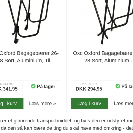
Oxford Bagagebærer 26-
Oxc Oxford Bagagebærer
8 Sort, Aluminium, Til
28 Sort, Aluminium -
ivebrem - Bagagebærer
Bagagebærer
K 344,95
DKK 297,95
På lager
På la
 341,95
DKK 294,95
g i kurv
Læs mere »
Læg i kurv
Læs mer
 er et glimrende transportmiddel, og hvis den er udstyret
, da den så kan bære de ting du skal have med omkring - det 