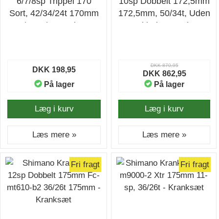
6/7/8sp Trippel 170
10sp Dobbelt 172,5mm
Sort, 42/34/24t 170mm
172,5mm, 50/34t, Uden
W/cg, 6/ - Kranksæt
Krankbok - Kranksæt
DKK 870,95
DKK 198,95
DKK 862,95
På lager
På lager
Læg i kurv
Læg i kurv
Læs mere »
Læs mere »
Fri fragt
Fri fragt