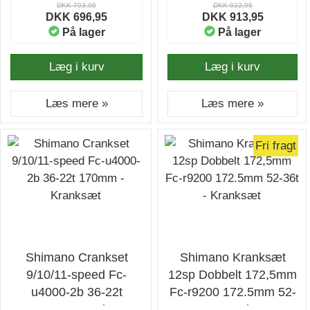
DKK 703,95
DKK 922,95
DKK 696,95
DKK 913,95
På lager
På lager
Læg i kurv
Læg i kurv
Læs mere »
Læs mere »
Fri fragt
Shimano Crankset
Shimano Kranksæt
9/10/11-speed Fc-
12sp Dobbelt 172,5mm
u4000-2b 36-22t
Fc-r9200 172.5mm 52-
170mm - Kranksæt
36t - Kranksæt