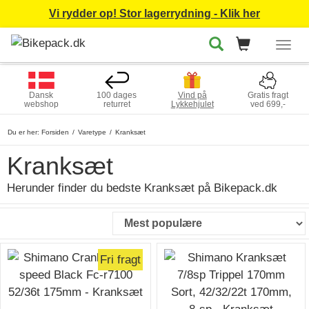
Vi rydder op! Stor lagerrydning - Klik her
Togg
navig
Dansk
100 dages
Vind på
Gratis fragt
webshop
returret
Lykkehjulet
ved 699,-
Du er her:
Forsiden
Varetype
Kranksæt
Kranksæt
Herunder finder du bedste Kranksæt på Bikepack.dk
Fri fragt