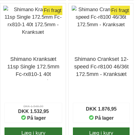
Fri fragt
Fri fragt
Shimano Kranksæt
Shimano Crankset 12-
11sp Single 172.5mm
speed Fc-r8100 46/36t
Fc-rx810-1 40t
172.5mm - Kranksæt
172.5mm - Kranksæt
DKK 1.548,00
DKK 1.876,95
DKK 1.532,95
På lager
På lager
Læg i kurv
Læg i kurv