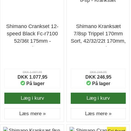
Shimano Crankset 12-
Shimano Kranksæt
speed Black Fc-r7100
7/8sp Trippel 170mm
52/36t 175mm -
Sort, 42/32/22t 170mm,
Kranksæt
8-sp - Kranksæt
DKK 1.087,95
DKK 248,95
DKK 1.077,95
DKK 246,95
På lager
På lager
Læg i kurv
Læg i kurv
Læs mere »
Læs mere »