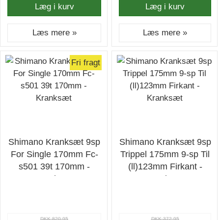
Læg i kurv
Læg i kurv
Læs mere »
Læs mere »
Fri fragt
Shimano Kranksæt 9sp
Shimano Kranksæt 9sp
For Single 170mm Fc-
Trippel 175mm 9-sp Til
s501 39t 170mm -
(ll)123mm Firkant -
Kranksæt
Kranksæt
DKK 820,95
DKK 372,95