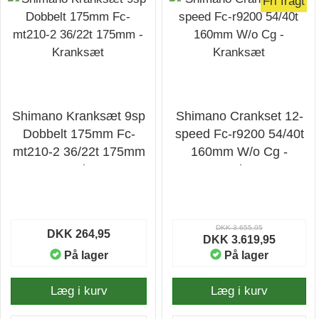
Fri fragt
Shimano Kranksæt 9sp
Shimano Crankset 12-
Dobbelt 175mm Fc-
speed Fc-r9200 54/40t
mt210-2 36/22t 175mm
160mm W/o Cg -
- Kranksæt
Kranksæt
DKK 3.655,95
DKK 264,95
DKK 3.619,95
På lager
På lager
Læg i kurv
Læg i kurv