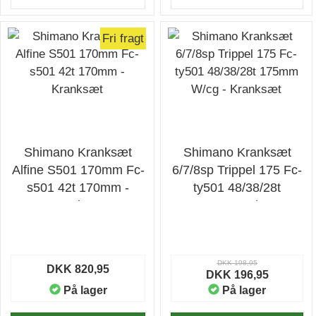
Fri fragt
Shimano Kranksæt
Shimano Kranksæt
Alfine S501 170mm Fc-
6/7/8sp Trippel 175 Fc-
s501 42t 170mm -
ty501 48/38/28t
Kranksæt
175mm W/cg -
Kranksæt
DKK 198,95
DKK 820,95
DKK 196,95
På lager
På lager